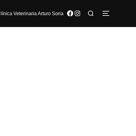
Buscar:
Facebook
Instagram
línica Veterinaria Arturo Soria
ALTERNA