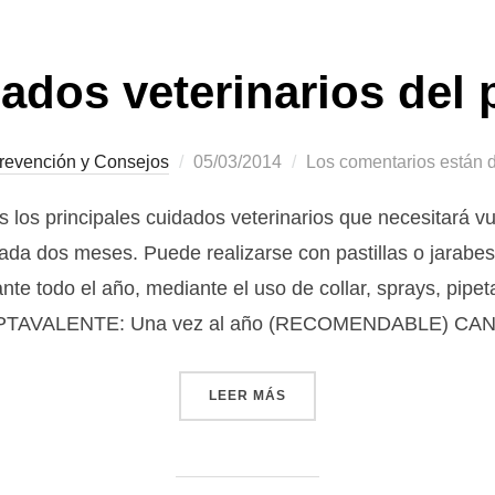
ados veterinarios del 
Publicado
revención y Consejos
05/03/2014
Los comentarios están 
el
 los principales cuidados veterinarios que necesitará v
a dos meses. Puede realizarse con pastillas o jarabes,
te todo el año, mediante el uso de collar, sprays, pi
HEPTAVALENTE: Una vez al año (RECOMENDABLE) CAN
«CUIDADOS VETERINARIOS
LEER MÁS