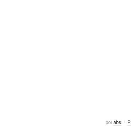
por
abs
P