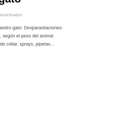
desactivados
uestro gato: Desparasitaciones:
 según el peso del animal.
de collar, sprays, pipetas…
…
 DEL GATO»