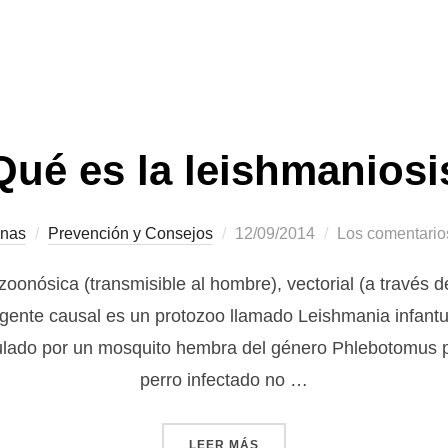
Qué es la leishmaniosi
Publicado
inas
Prevención y Consejos
12/09/2014
Los comentario
el
oonósica (transmisible al hombre), vectorial (a través 
gente causal es un protozoo llamado Leishmania infantu
oculado por un mosquito hembra del género Phlebotomus 
perro infectado no …
«¿QUÉ ES LA LEISHMANIOS
LEER MÁS