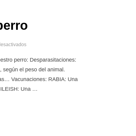
perro
desactivados
uestro perro: Desparasitaciones:
 según el peso del animal.
petas… Vacunaciones: RABIA: Una
ILEISH: Una …
 DEL PERRO»