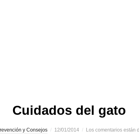
Cuidados del gato
Publicado
revención y Consejos
12/01/2014
Los comentarios están 
el