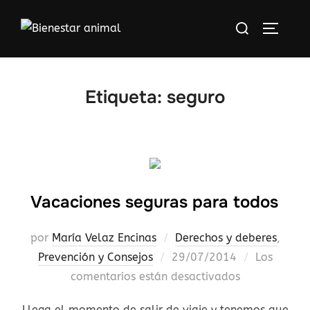
Saltar
Buscar:
al
ALTERN
contenido
Etiqueta:
seguro
Vacaciones seguras para todos
por
María Velaz Encinas
Derechos y deberes
,
Publicado
Prevención y Consejos
29/07/2014
Los
el
comentarios están desactivados
Llega el momento de salir de viaje y tenemos que