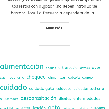
los restos con algodón (no deben introducirse
bastoncillos). La frecuencia dependerá de la …
«CUIDADOS DEL CACHORR
LEER MÁS
alimentación
aves
artroscopia
análisis
artrosis
chequeo
cachorro
chinchillas
cobaya
conejo
avión
cuidado
cuidado gato
cuidados
cuidados cachorro
desparasitación
enfermedades
dientes
células madre
gato
esterilización
hurones
especialidades
gatos paracaidistas