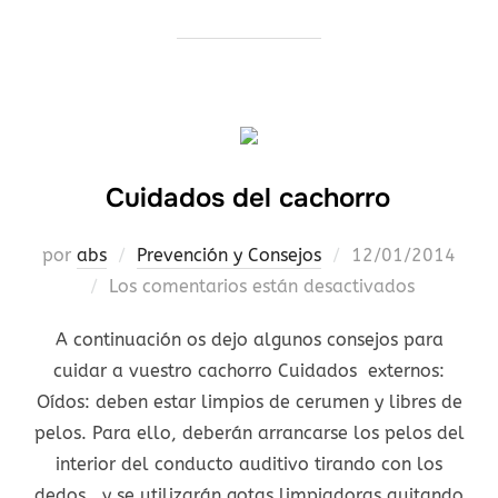
Cuidados del cachorro
Publicado
por
abs
Prevención y Consejos
12/01/2014
el
Los comentarios están desactivados
A continuación os dejo algunos consejos para
cuidar a vuestro cachorro Cuidados externos:
Oídos: deben estar limpios de cerumen y libres de
pelos. Para ello, deberán arrancarse los pelos del
interior del conducto auditivo tirando con los
dedos, y se utilizarán gotas limpiadoras quitando