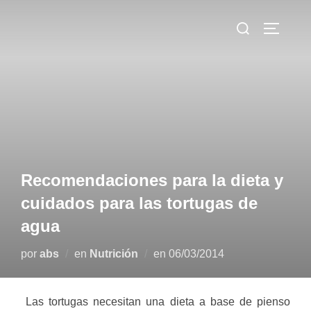
Saltar
Buscar:
al
ALTERN
contenido
Recomendaciones para la dieta y
cuidados para las tortugas de
agua
Publicado
por
abs
en
Nutrición
en
06/03/2014
el
Las tortugas necesitan una dieta a base de pienso