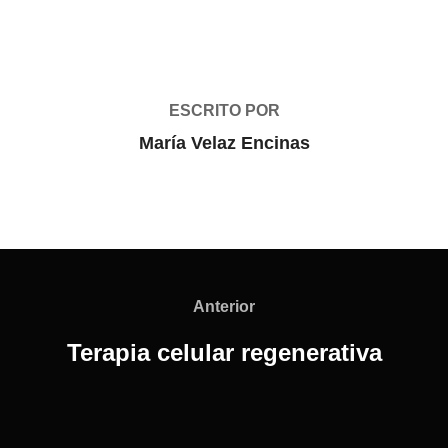
AUTOR DE LA PUBLICACIÓN
ESCRITO POR
María Velaz Encinas
Navegación
de
Anterior
Anterior
entradas
Terapia celular regenerativa