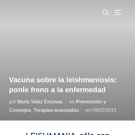
Saltar
Buscar:
al
ALTERN
contenido
Vacuna sobre la leishmaniosis:
ponle freno a la enfermedad
por
María Velaz Encinas
en
Prevención y
Publicado
Consejos
,
Terapias avanzadas
en
09/02/2015
el