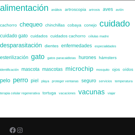
alimentación
aves
artroscopia
análisis
artrosis
avión
cuidado
chequeo
cachorro
chinchillas
cobaya
conejo
cuidado gato
cuidados
cuidados cachorro
células madre
desparasitación
enfermedades
dientes
especialidades
gato
esterilización
hurones
hámsters
gatos paracaidistas
microchip
mascota
mascotas
ojos
oídos
identificación
mosquito
perro
pelo
piel
seguro
playa
proteger ventanas
servicios
temperatura
vacunas
tortuga
terapia celular regenerativa
vacaciones
viajar
Facebook
Instagram